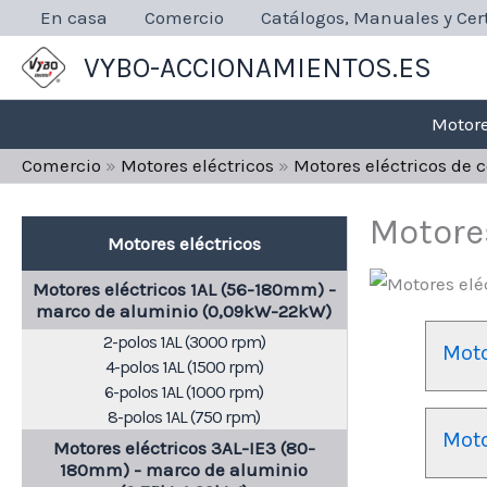
Ir
En casa
Comercio
Catálogos, Manuales y Cert
al
VYBO-ACCIONAMIENTOS.ES
contenido
Motore
Comercio
»
Motores eléctricos
»
Motores eléctricos de 
Motores
Motores eléctricos
Motores eléctricos 1AL (56-180mm) -
marco de aluminio (0,09kW-22kW)
2-polos 1AL (3000 rpm)
Moto
4-polos 1AL (1500 rpm)
6-polos 1AL (1000 rpm)
8-polos 1AL (750 rpm)
Moto
Motores eléctricos 3AL-IE3 (80-
180mm) - marco de aluminio