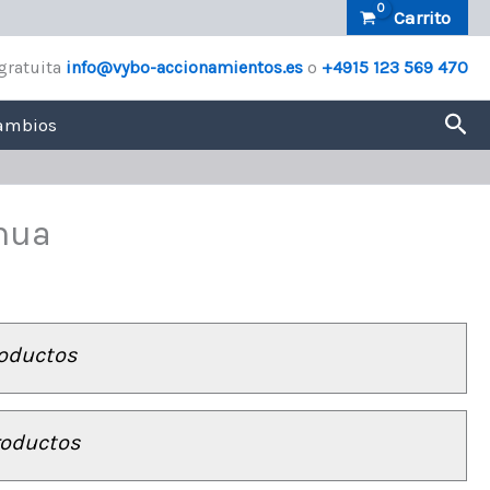
Carrito
gratuita
info@vybo-accionamientos.es
o
+4915 123 569 470
Bus
ambios
inua
oductos
roductos