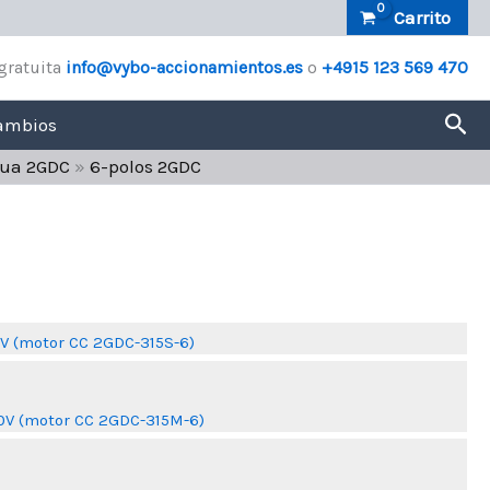
Carrito
gratuita
info@vybo-accionamientos.es
o
+4915 123 569 470
Bus
ambios
inua 2GDC
»
6-polos 2GDC
0V (motor CC 2GDC-315S-6)
Leer más
20V (motor CC 2GDC-315M-6)
Leer más