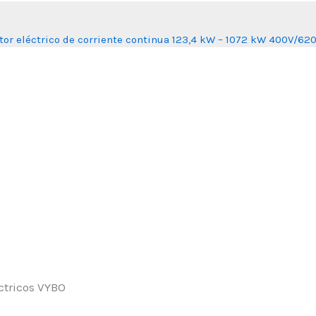
or eléctrico de corriente continua 123,4 kW – 1072 kW 400V/6