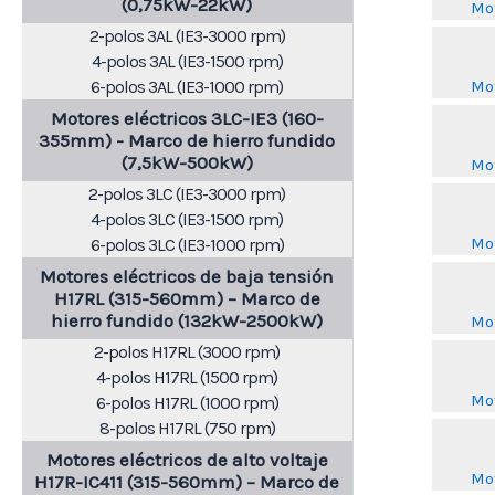
(0,75kW-22kW)
Mot
2-polos 3AL (IE3-3000 rpm)
4-polos 3AL (IE3-1500 rpm)
6-polos 3AL (IE3-1000 rpm)
Mot
Motores eléctricos 3LC-IE3 (160-
355mm) - Marco de hierro fundido
(7,5kW-500kW)
Mot
2-polos 3LC (IE3-3000 rpm)
4-polos 3LC (IE3-1500 rpm)
Mot
6-polos 3LC (IE3-1000 rpm)
Motores eléctricos de baja tensión
H17RL (315-560mm) – Marco de
hierro fundido (132kW-2500kW)
Mot
2-polos H17RL (3000 rpm)
4-polos H17RL (1500 rpm)
Mot
6-polos H17RL (1000 rpm)
8-polos H17RL (750 rpm)
Motores eléctricos de alto voltaje
Mot
H17R-IC411 (315-560mm) – Marco de