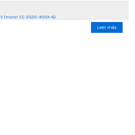
Leer más
20V (motor CC 2GDC-400X-6)
Leer más