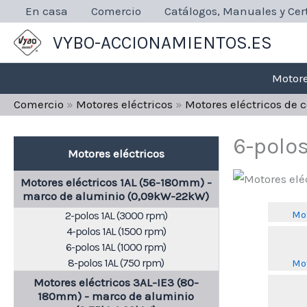
Ir
En casa
Comercio
Catálogos, Manuales y Cert
al
VYBO-ACCIONAMIENTOS.ES
contenido
Motore
Comercio
»
Motores eléctricos
»
Motores eléctricos de 
6-polo
Motores eléctricos
Motores eléctricos 1AL (56-180mm) -
marco de aluminio (0,09kW-22kW)
Mot
2-polos 1AL (3000 rpm)
4-polos 1AL (1500 rpm)
6-polos 1AL (1000 rpm)
8-polos 1AL (750 rpm)
Mot
Motores eléctricos 3AL-IE3 (80-
180mm) - marco de aluminio