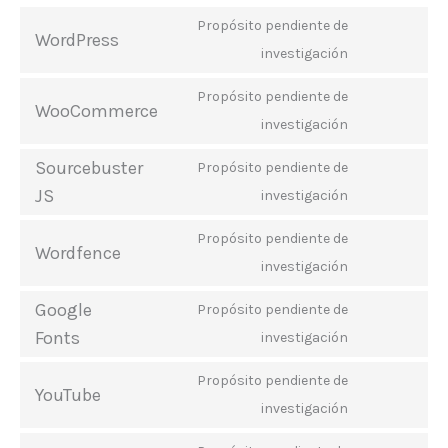
Propósito pendiente de
WordPress
Consent
investigación
to
service
Propósito pendiente de
WooCommerce
wordpress
Consent
investigación
to
service
Sourcebuster
Propósito pendiente de
woocommer
Consent
JS
investigación
to
service
Propósito pendiente de
Wordfence
sourcebuste
Consent
investigación
js
to
service
Google
Propósito pendiente de
wordfence
Consent
Fonts
investigación
to
service
Propósito pendiente de
YouTube
google-
Consent
investigación
fonts
to
service