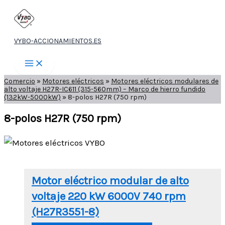
Ir
al
contenido
VYBO-ACCIONAMIENTOS.ES
Comercio
»
Motores eléctricos
»
Motores eléctricos modulares de
alto voltaje H27R-IC611 (315-560mm) – Marco de hierro fundido
(132kW-5000kW)
»
8-polos H27R (750 rpm)
8-polos H27R (750 rpm)
Motor eléctrico modular de alto
voltaje 220 kW 6000V 740 rpm
(H27R3551-8)