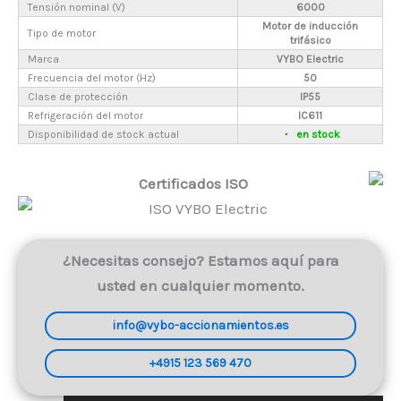
Tensión nominal (V)
6000
Motor de inducción
Tipo de motor
trifásico
Marca
VYBO Electric
Frecuencia del motor (Hz)
50
Clase de protección
IP55
Refrigeración del motor
IC611
Disponibilidad de stock actual
en stock
Certificados ISO
¿Necesitas consejo? Estamos aquí para
usted en cualquier momento.
info@vybo-accionamientos.es
+4915 123 569 470