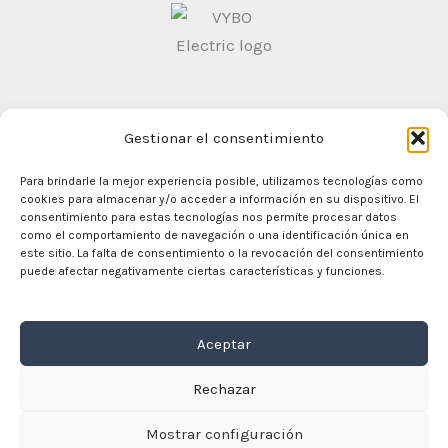
Gestionar el consentimiento
Condiciones generales de contratación
Politica de
Privacidad
Para brindarle la mejor experiencia posible, utilizamos tecnologías como
cookies para almacenar y/o acceder a información en su dispositivo. El
consentimiento para estas tecnologías nos permite procesar datos
como el comportamiento de navegación o una identificación única en
este sitio. La falta de consentimiento o la revocación del consentimiento
En casa
puede afectar negativamente ciertas características y funciones.
Comercio
Motores eléctricos
Aceptar
Convertidor de frecuencia
Caja de cambios
Rechazar
Sobre nosotros
Contacto
Mostrar configuración