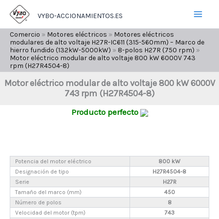
Ir
VYBO-ACCIONAMIENTOS.ES
al
contenido
Comercio
»
Motores eléctricos
»
Motores eléctricos
modulares de alto voltaje H27R-IC611 (315-560mm) – Marco de
hierro fundido (132kW-5000kW)
»
8-polos H27R (750 rpm)
»
Motor eléctrico modular de alto voltaje 800 kW 6000V 743
rpm (H27R4504-8)
Motor eléctrico modular de alto voltaje 800 kW 6000V
743 rpm (H27R4504-8)
Producto perfecto
Potencia del motor eléctrico
800 kW
Designación de tipo
H27R4504-8
Serie
H27R
Tamaño del marco (mm)
450
Número de polos
8
Velocidad del motor (tpm)
743