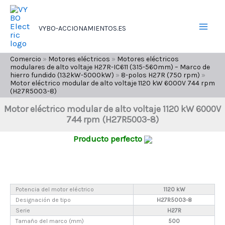
Ir
al
VYBO-ACCIONAMIENTOS.ES
contenido
Comercio
»
Motores eléctricos
»
Motores eléctricos
modulares de alto voltaje H27R-IC611 (315-560mm) – Marco de
hierro fundido (132kW-5000kW)
»
8-polos H27R (750 rpm)
»
Motor eléctrico modular de alto voltaje 1120 kW 6000V 744 rpm
(H27R5003-8)
Motor eléctrico modular de alto voltaje 1120 kW 6000V
744 rpm (H27R5003-8)
Producto perfecto
Potencia del motor eléctrico
1120 kW
Designación de tipo
H27R5003-8
Serie
H27R
Tamaño del marco (mm)
500