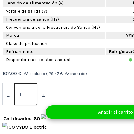
Tensión de alimentación (V)
Voltaje de salida (V)
Frecuencia de salida (Hz)
Conveniencia de la Frecuencia de Salida (Hz)
Marca
VYB
Clase de protección
Enfriamiento
Refrigeració
Disponibilidad de stock actual
107,00
€
IVA excluido (
129,47
€
IVA incluido)
Convertidor
de
-
+
frecuencia
0,4
kW
Añadir al carrito
230V
Certificados ISO
(A550
Plus-
2S0004)