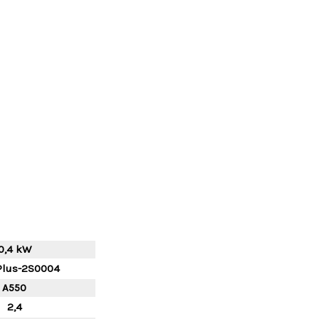
0,4 kW
Plus-2S0004
A550
2,4