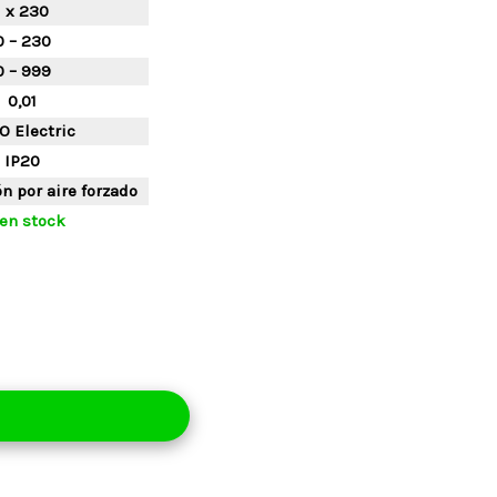
1 x 230
0 – 230
0 – 999
0,01
O Electric
IP20
n por aire forzado
en stock