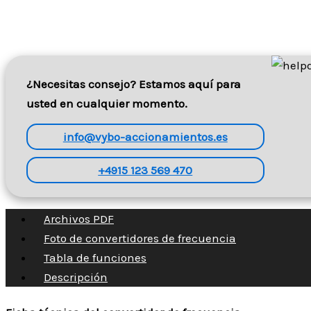
cantidad
¿Necesitas consejo? Estamos aquí para
usted en cualquier momento.
info@vybo-accionamientos.es
+4915 123 569 470
Archivos PDF
Foto de convertidores de frecuencia
Tabla de funciones
Descripción