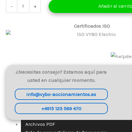
Convertidor
-
+
Añadir al carrit
de
frecuencia
0,4
kW
Certificados ISO
230V
(V800-
2S0004)
cantidad
¿Necesitas consejo? Estamos aquí para
usted en cualquier momento.
info@vybo-accionamientos.es
+4915 123 569 470
Archivos PDF