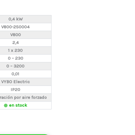
0,4 kW
V800-2S0004
V800
2,4
1 x 230
0 – 230
0 – 3200
0,01
VYBO Electric
IP20
ración por aire forzado
en stock