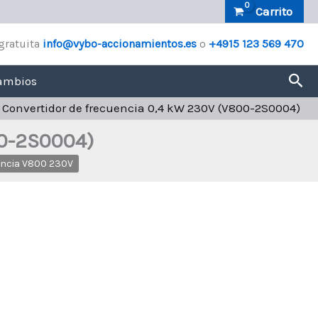
0,4
Carrito
kW
230V
gratuita
info@vybo-accionamientos.es
o
+4915 123 569 470
(V800-
2S0004)
cantidad
Bus
ambios
»
Convertidor de frecuencia 0,4 kW 230V (V800-2S0004)
00-2S0004)
encia V800 230V