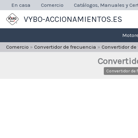
Ir
En casa
Comercio
Catálogos, Manuales y Cert
al
VYBO-ACCIONAMIENTOS.ES
contenido
Motore
Comercio
»
Convertidor de frecuencia
»
Convertidor de
Convertid
Convertidor de 