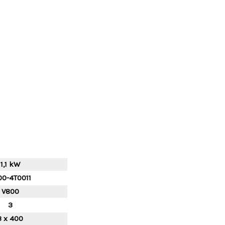
1,1 kW
00-4T0011
V800
3
3 x 400