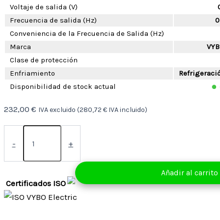
Voltaje de salida (V)
Frecuencia de salida (Hz)
0
Conveniencia de la Frecuencia de Salida (Hz)
Marca
VYB
Clase de protección
Enfriamiento
Refrigeració
Disponibilidad de stock actual
232,00
€
IVA excluido (
280,72
€
IVA incluido)
Convertidor
de
-
+
frecuencia
1,1
kW
Añadir al carrito
400V
Certificados ISO
(V800-
4T0011)
cantidad