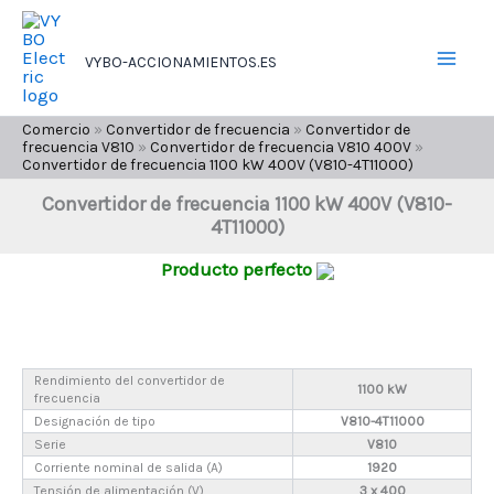
Ir
al
VYBO-ACCIONAMIENTOS.ES
contenido
Comercio
»
Convertidor de frecuencia
»
Convertidor de
frecuencia V810
»
Convertidor de frecuencia V810 400V
»
Convertidor de frecuencia 1100 kW 400V (V810-4T11000)
Convertidor de frecuencia 1100 kW 400V (V810-
4T11000)
Producto perfecto
Rendimiento del convertidor de
1100 kW
frecuencia
Designación de tipo
V810-4T11000
Serie
V810
Corriente nominal de salida (A)
1920
Tensión de alimentación (V)
3 x 400