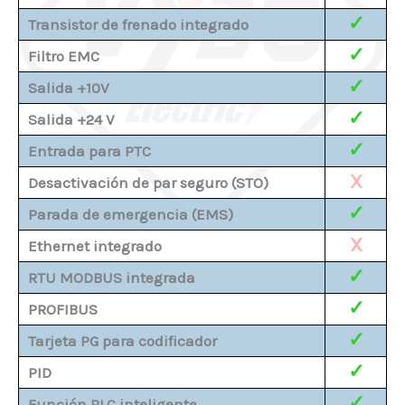
✓
Transistor de frenado integrado
✓
Filtro EMC
✓
Salida +10V
✓
Salida +24 V
✓
Entrada para PTC
X
Desactivación de par seguro (STO)
✓
Parada de emergencia (EMS)
X
Ethernet integrado
✓
RTU MODBUS integrada
✓
PROFIBUS
✓
Tarjeta PG para codificador
✓
PID
✓
Función PLC inteligente