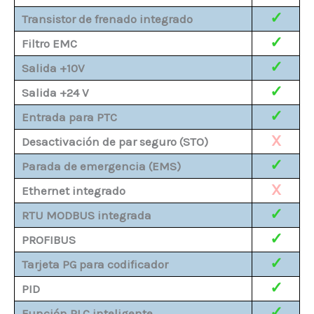
✓
Transistor de frenado integrado
✓
Filtro EMC
✓
Salida +10V
✓
Salida +24 V
✓
Entrada para PTC
X
Desactivación de par seguro (STO)
✓
Parada de emergencia (EMS)
X
Ethernet integrado
✓
RTU MODBUS integrada
✓
PROFIBUS
✓
Tarjeta PG para codificador
✓
PID
✓
Función PLC inteligente