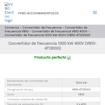
Ir
al
VYBO-ACCIONAMIENTOS.ES
contenido
Comercio
»
Convertidor de frecuencia
»
Convertidor de
frecuencia V810
»
Convertidor de frecuencia V810 400V
»
Convertidor de frecuencia 1300 kW 400V (V810-4T13000)
Convertidor de frecuencia 1300 kW 400V (V810-
4T13000)
Producto perfecto
Rendimiento del convertidor de
1300 kW
frecuencia
Designación de tipo
V810-4T13000
Serie
V810
Corriente nominal de salida (A)
–
Tensión de alimentación (V)
3 x 400