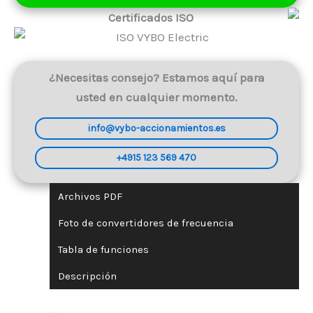
kW
Certificados ISO
400V
(V900-
4T0015)
cantidad
¿Necesitas consejo? Estamos aquí para
usted en cualquier momento.
info@vybo-accionamientos.es
+4915 123 569 470
Archivos PDF
Foto de convertidores de frecuencia
Tabla de funciones
Descripción