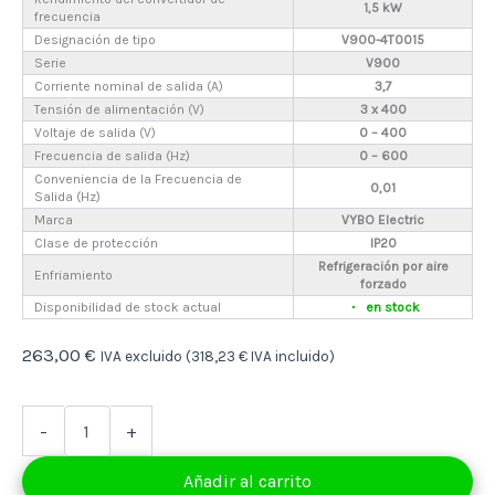
1,5 kW
frecuencia
Designación de tipo
V900-4T0015
Serie
V900
Corriente nominal de salida (A)
3,7
Tensión de alimentación (V)
3 x 400
Voltaje de salida (V)
0 – 400
Frecuencia de salida (Hz)
0 – 600
Conveniencia de la Frecuencia de
0,01
Salida (Hz)
Marca
VYBO Electric
Clase de protección
IP20
Refrigeración por aire
Enfriamiento
forzado
Disponibilidad de stock actual
en stock
263,00
€
IVA excluido (
318,23
€
IVA incluido)
Convertidor
-
+
de
frecuencia
Añadir al carrito
1,5