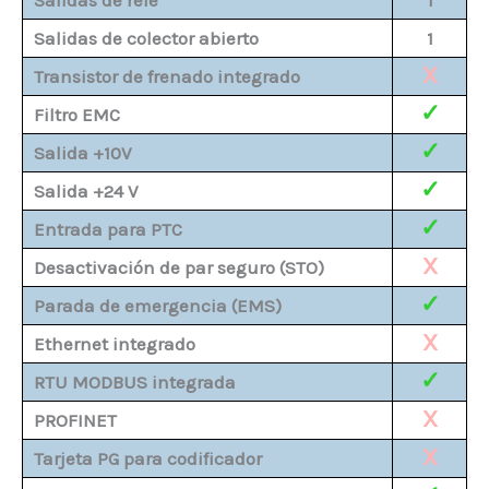
Salidas de colector abierto
1
X
Transistor de frenado integrado
✓
Filtro EMC
✓
Salida +10V
✓
Salida +24 V
✓
Entrada para PTC
X
Desactivación de par seguro (STO)
✓
Parada de emergencia (EMS)
X
Ethernet integrado
✓
RTU MODBUS integrada
X
PROFINET
X
Tarjeta PG para codificador