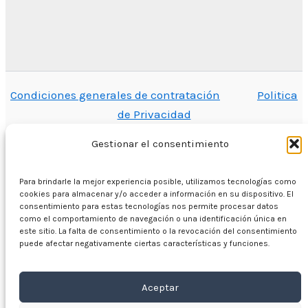
Condiciones generales de contratación
Politica
de Privacidad
Gestionar el consentimiento
Para brindarle la mejor experiencia posible, utilizamos tecnologías como
En casa
cookies para almacenar y/o acceder a información en su dispositivo. El
Comercio
consentimiento para estas tecnologías nos permite procesar datos
como el comportamiento de navegación o una identificación única en
Motores eléctricos
este sitio. La falta de consentimiento o la revocación del consentimiento
puede afectar negativamente ciertas características y funciones.
Convertidor de frecuencia
Caja de cambios
Sobre nosotros
Aceptar
Contacto