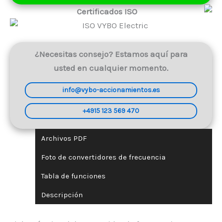
kW
Certificados ISO
400V
(V800-
4T0055)
cantidad
¿Necesitas consejo? Estamos aquí para
usted en cualquier momento.
info@vybo-accionamientos.es
+4915 123 569 470
Archivos PDF
Foto de convertidores de frecuencia
Tabla de funciones
Descripción