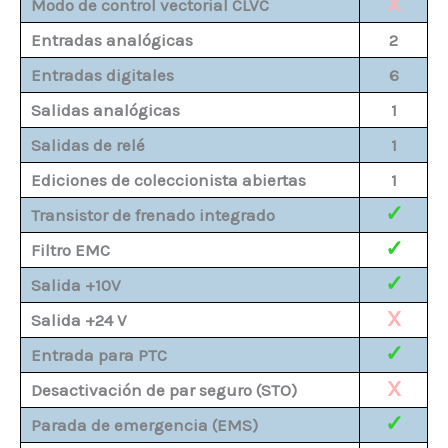
X
Modo de control vectorial CLVC
Entradas analógicas
2
Entradas digitales
6
Salidas analógicas
1
Salidas de relé
1
Ediciones de coleccionista abiertas
1
✓
Transistor de frenado integrado
✓
Filtro EMC
✓
Salida +10V
X
Salida +24 V
✓
Entrada para PTC
X
Desactivación de par seguro (STO)
✓
Parada de emergencia (EMS)