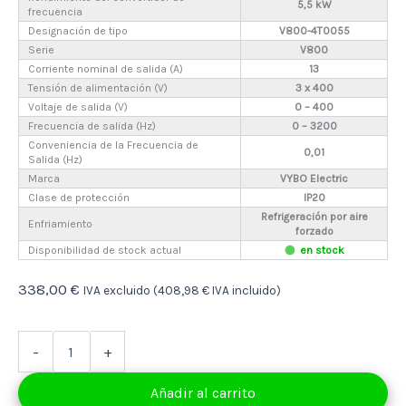
5,5 kW
frecuencia
Designación de tipo
V800-4T0055
Serie
V800
Corriente nominal de salida (A)
13
Tensión de alimentación (V)
3 x 400
Voltaje de salida (V)
0 – 400
Frecuencia de salida (Hz)
0 – 3200
Conveniencia de la Frecuencia de
0,01
Salida (Hz)
Marca
VYBO Electric
Clase de protección
IP20
Refrigeración por aire
Enfriamiento
forzado
Disponibilidad de stock actual
en stock
338,00
€
IVA excluido (
408,98
€
IVA incluido)
Convertidor
-
+
de
frecuencia
Añadir al carrito
5,5