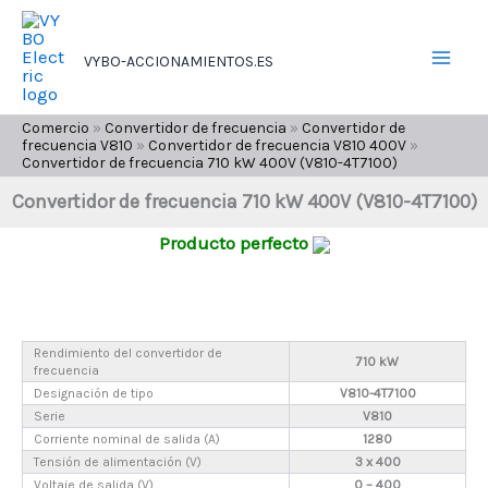
Ir
al
VYBO-ACCIONAMIENTOS.ES
contenido
Comercio
»
Convertidor de frecuencia
»
Convertidor de
frecuencia V810
»
Convertidor de frecuencia V810 400V
»
Convertidor de frecuencia 710 kW 400V (V810-4T7100)
Convertidor de frecuencia 710 kW 400V (V810-4T7100)
Producto perfecto
Rendimiento del convertidor de
710 kW
frecuencia
Designación de tipo
V810-4T7100
Serie
V810
Corriente nominal de salida (A)
1280
Tensión de alimentación (V)
3 x 400
Voltaje de salida (V)
0 – 400