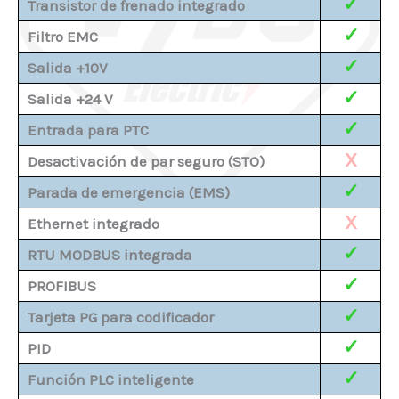
✓
Transistor de frenado integrado
✓
Filtro EMC
✓
Salida +10V
✓
Salida +24 V
✓
Entrada para PTC
X
Desactivación de par seguro (STO)
✓
Parada de emergencia (EMS)
X
Ethernet integrado
✓
RTU MODBUS integrada
✓
PROFIBUS
✓
Tarjeta PG para codificador
✓
PID
✓
Función PLC inteligente