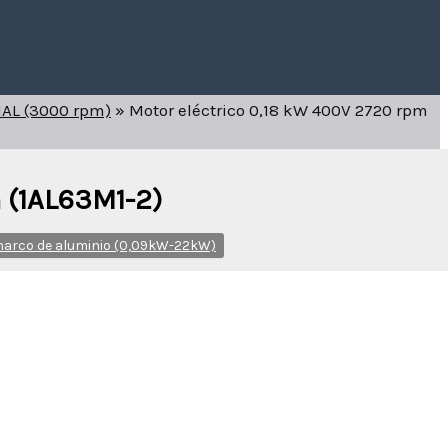
1AL (3000 rpm)
»
Motor eléctrico 0,18 kW 400V 2720 rpm
 (1AL63M1-2)
 marco de aluminio (0,09kW-22kW)