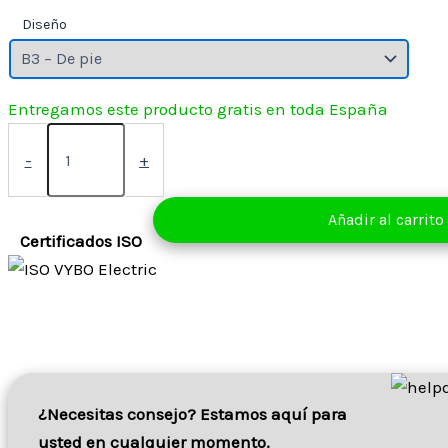
Diseño
precios:
desde
69,00 €
hasta
Motor
75,00 €
eléctrico
-
+
0,18
kW
400V
Añadir al carrito
2720
Certificados ISO
rpm
(1AL63M1-
2)
cantidad
¿Necesitas consejo? Estamos aquí para
usted en cualquier momento.