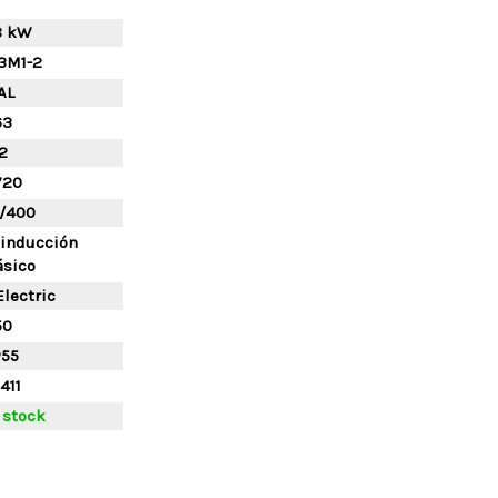
8 kW
3M1-2
AL
63
2
720
/400
 inducción
ásico
lectric
50
P55
411
 stock