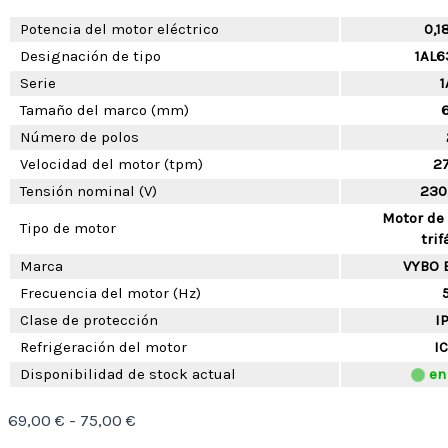
Potencia del motor eléctrico
0,1
Designación de tipo
1AL6
Serie
1
Tamaño del marco (mm)
Número de polos
Velocidad del motor (tpm)
2
Tensión nominal (V)
230
Motor de
Tipo de motor
trif
Marca
VYBO E
Frecuencia del motor (Hz)
Clase de protección
I
Refrigeración del motor
IC
Disponibilidad de stock actual
en
Rango
69,00
€
-
75,00
€
de