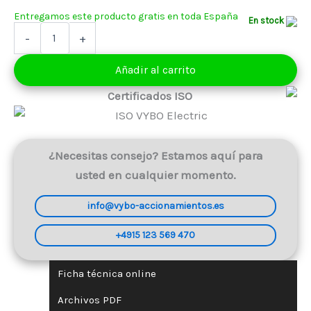
121,00 €
En stock
Motor
-
+
eléctrico
0,18
Añadir al carrito
kW
400V
Certificados ISO
645
rpm
(1AL80M1-
8)
cantidad
¿Necesitas consejo? Estamos aquí para
usted en cualquier momento.
info@vybo-accionamientos.es
+4915 123 569 470
Ficha técnica online
Archivos PDF