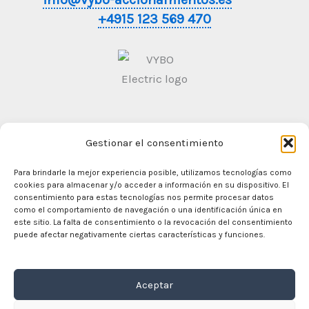
+4915 123 569 470
Gestionar el consentimiento
Condiciones generales de contratación
Politica de
Privacidad
Para brindarle la mejor experiencia posible, utilizamos tecnologías como
cookies para almacenar y/o acceder a información en su dispositivo. El
consentimiento para estas tecnologías nos permite procesar datos
como el comportamiento de navegación o una identificación única en
este sitio. La falta de consentimiento o la revocación del consentimiento
En casa
puede afectar negativamente ciertas características y funciones.
Comercio
Motores eléctricos
Aceptar
Convertidor de frecuencia
Caja de cambios