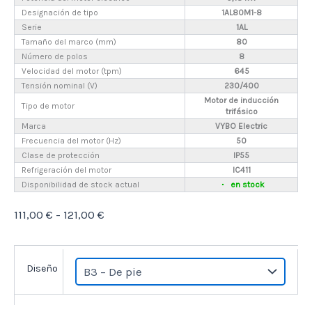
Designación de tipo
1AL80M1-8
Serie
1AL
Tamaño del marco (mm)
80
Número de polos
8
Velocidad del motor (tpm)
645
Tensión nominal (V)
230/400
Motor de inducción
Tipo de motor
trifásico
Marca
VYBO Electric
Frecuencia del motor (Hz)
50
Clase de protección
IP55
Refrigeración del motor
IC411
Disponibilidad de stock actual
en stock
Rango
111,00
€
-
121,00
€
de
precios:
Diseño
desde
111,00 €
hasta