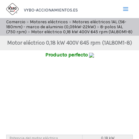
Ir
VYBO-ACCIONAMIENTOS.ES
al
contenido
Comercio
»
Motores eléctricos
»
Motores eléctricos 1AL (56-
180mm) - marco de aluminio (0,09kW-22kW)
»
8-polos 1AL
(750 rpm)
»
Motor eléctrico 0,18 kW 400V 645 rpm (1AL80M1-8)
Motor eléctrico 0,18 kW 400V 645 rpm (1AL80M1-8)
Producto perfecto
Potencia del motor eléctrico
0,18 kW