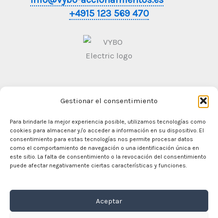
+4915 123 569 470
Gestionar el consentimiento
Condiciones generales de contratación
Politica de
Privacidad
Para brindarle la mejor experiencia posible, utilizamos tecnologías como
cookies para almacenar y/o acceder a información en su dispositivo. El
consentimiento para estas tecnologías nos permite procesar datos
como el comportamiento de navegación o una identificación única en
este sitio. La falta de consentimiento o la revocación del consentimiento
En casa
puede afectar negativamente ciertas características y funciones.
Comercio
Motores eléctricos
Aceptar
Convertidor de frecuencia
Caja de cambios