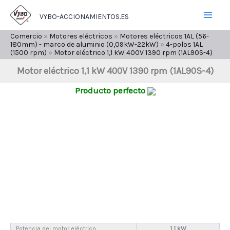
Ir
VYBO-ACCIONAMIENTOS.ES
al
contenido
Comercio
»
Motores eléctricos
»
Motores eléctricos 1AL (56-
180mm) - marco de aluminio (0,09kW-22kW)
»
4-polos 1AL
(1500 rpm)
»
Motor eléctrico 1,1 kW 400V 1390 rpm (1AL90S-4)
Motor eléctrico 1,1 kW 400V 1390 rpm (1AL90S-4)
Producto perfecto
Potencia del motor eléctrico
1,1 kW