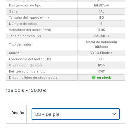
Designación de tipo
1AL90S-4
Serie
1AL
Tamaño del marco (mm)
90
Número de polos
4
Velocidad del motor (tpm)
1390
Tensión nominal (V)
230/400
Motor de inducción
Tipo de motor
trifásico
Marca
VYBO Electric
Frecuencia del motor (Hz)
50
Clase de protección
IP55
Refrigeración del motor
IC411
Disponibilidad de stock actual
en stock
Rango
138,00
€
-
151,00
€
de
precios:
Diseño
desde
138,00 €
hasta