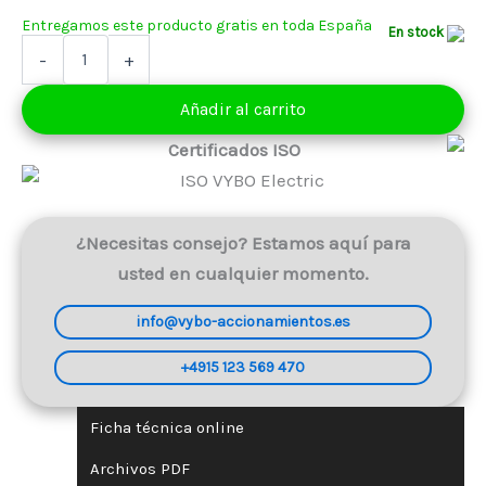
151,00 €
En stock
Motor
-
+
eléctrico
1,1
Añadir al carrito
kW
400V
Certificados ISO
1390
rpm
(1AL90S-
4)
cantidad
¿Necesitas consejo? Estamos aquí para
usted en cualquier momento.
info@vybo-accionamientos.es
+4915 123 569 470
Ficha técnica online
Archivos PDF