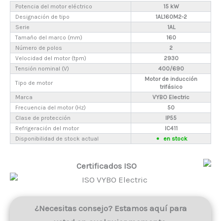
Potencia del motor eléctrico
15 kW
Designación de tipo
1AL160M2-2
Serie
1AL
Tamaño del marco (mm)
160
Número de polos
2
Velocidad del motor (tpm)
2930
Tensión nominal (V)
400/690
Motor de inducción
Tipo de motor
trifásico
Marca
VYBO Electric
Frecuencia del motor (Hz)
50
Clase de protección
IP55
Refrigeración del motor
IC411
Disponibilidad de stock actual
en stock
Certificados ISO
¿Necesitas consejo? Estamos aquí para