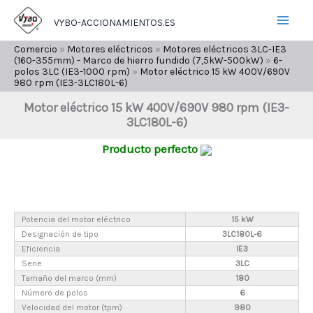
Ir
VYBO-ACCIONAMIENTOS.ES
al
contenido
Comercio
»
Motores eléctricos
»
Motores eléctricos 3LC-IE3
(160-355mm) - Marco de hierro fundido (7,5kW-500kW)
»
6-
polos 3LC (IE3-1000 rpm)
»
Motor eléctrico 15 kW 400V/690V
980 rpm (IE3-3LC180L-6)
Motor eléctrico 15 kW 400V/690V 980 rpm (IE3-
3LC180L-6)
Producto perfecto
Potencia del motor eléctrico
15 kW
Designación de tipo
3LC180L-6
Eficiencia
IE3
Serie
3LC
Tamaño del marco (mm)
180
Número de polos
6
Velocidad del motor (tpm)
980