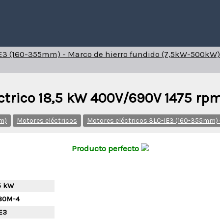
IE3 (160-355mm) - Marco de hierro fundido (7,5kW-500kW)
ctrico 18,5 kW 400V/690V 1475 rp
pm)
Motores eléctricos
Motores eléctricos 3LC-IE3 (160-355mm) 
Producto perfecto
5 kW
80M-4
E3