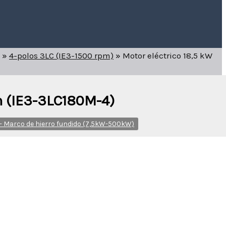
»
4-polos 3LC (IE3-1500 rpm)
»
Motor eléctrico 18,5 kW
m (IE3-3LC180M-4)
- Marco de hierro fundido (7,5kW-500kW)