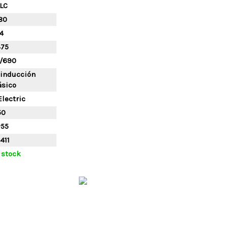
LC
80
4
475
/690
 inducción
ásico
lectric
50
P55
411
 stock