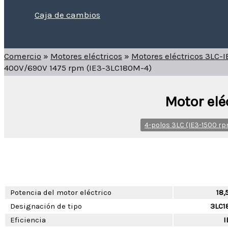
Caja de cambios
Buscar
Comercio
»
Motores eléctricos
»
Motores eléctricos 3LC-
400V/690V 1475 rpm (IE3-3LC180M-4)
Motor elé
4-polos 3LC (IE3-1500 r
Potencia del motor eléctrico
18,
Designación de tipo
3LC1
Eficiencia
I