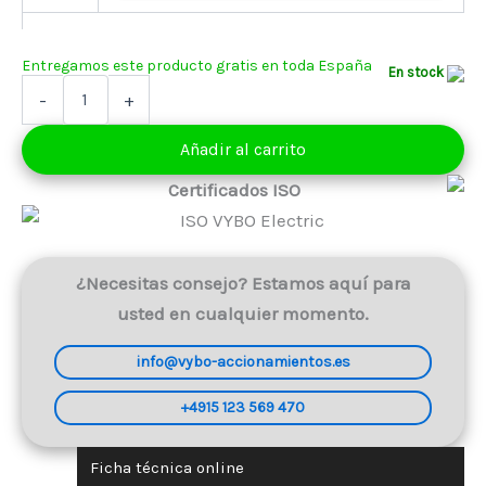
248,00 €
hasta
268,00 €
En stock
Motor
-
+
eléctrico
2,2
Añadir al carrito
kW
400V
Certificados ISO
1455
rpm
(IE3-
3AL100L1-
4)
¿Necesitas consejo? Estamos aquí para
cantidad
usted en cualquier momento.
info@vybo-accionamientos.es
+4915 123 569 470
Ficha técnica online