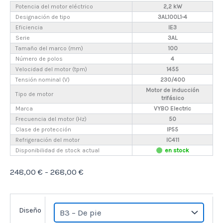
Potencia del motor eléctrico
2,2 kW
Designación de tipo
3AL100L1-4
Eficiencia
IE3
Serie
3AL
Tamaño del marco (mm)
100
Número de polos
4
Velocidad del motor (tpm)
1455
Tensión nominal (V)
230/400
Motor de inducción
Tipo de motor
trifásico
Marca
VYBO Electric
Frecuencia del motor (Hz)
50
Clase de protección
IP55
Refrigeración del motor
IC411
Disponibilidad de stock actual
en stock
Rango
248,00
€
-
268,00
€
de
precios:
Diseño
desde