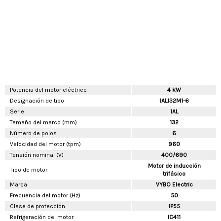
Potencia del motor eléctrico
4 kW
Designación de tipo
1AL132M1-6
Serie
1AL
Tamaño del marco (mm)
132
Número de polos
6
Velocidad del motor (tpm)
960
Tensión nominal (V)
400/690
Motor de inducción
Tipo de motor
trifásico
Marca
VYBO Electric
Frecuencia del motor (Hz)
50
Clase de protección
IP55
Refrigeración del motor
IC411