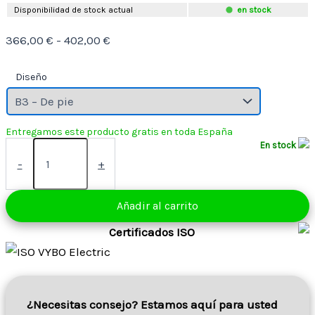
Disponibilidad de stock actual
en stock
Rango
366,00
€
-
402,00
€
de
Diseño
precios:
desde
366,00 €
hasta
Motor
En stock
402,00 €
eléctrico
-
+
4
kW
400V
Añadir al carrito
960
rpm
Certificados ISO
(1AL132M1-
6)
cantidad
¿Necesitas consejo? Estamos aquí para usted