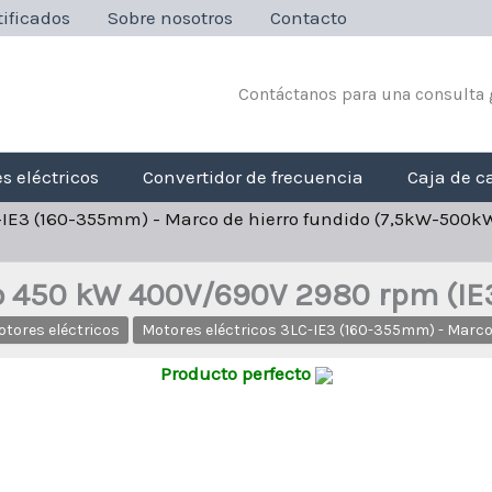
ificados
Sobre nosotros
Contacto
Contáctanos para una consulta 
s eléctricos
Convertidor de frecuencia
Caja de c
C-IE3 (160-355mm) - Marco de hierro fundido (7,5kW-500k
co 450 kW 400V/690V 2980 rpm (I
tores eléctricos
Motores eléctricos 3LC-IE3 (160-355mm) - Marco
Producto perfecto