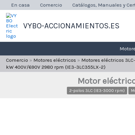
Ir
En casa
Comercio
Catálogos, Manuales y Cert
al
contenido
VYBO-ACCIONAMIENTOS.ES
Motore
Comercio
»
Motores eléctricos
»
Motores eléctricos 3L
kW 400V/690V 2980 rpm (IE3-3LC355LX-2)
Motor eléctri
2-polos 3LC (IE3-3000 rpm)
Mo