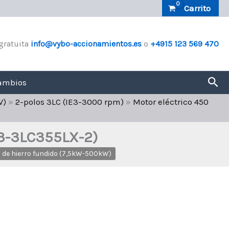
Carrito
gratuita
info@vybo-accionamientos.es
o
+4915 123 569 470
Bus
ambios
W)
»
2-polos 3LC (IE3-3000 rpm)
»
Motor eléctrico 450
E3-3LC355LX-2)
 de hierro fundido (7,5kW-500kW)