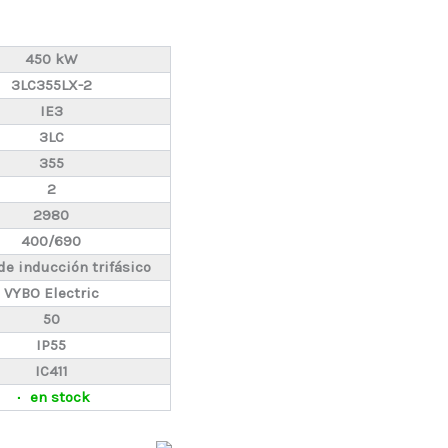
450 kW
3LC355LX-2
IE3
3LC
355
2
2980
400/690
de inducción trifásico
VYBO Electric
50
IP55
IC411
en stock