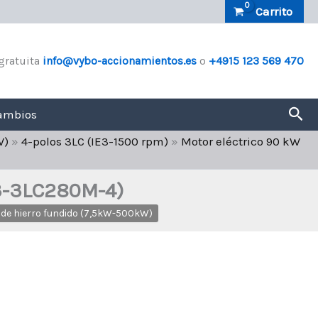
Carrito
gratuita
info@vybo-accionamientos.es
o
+4915 123 569 470
Bus
ambios
W)
»
4-polos 3LC (IE3-1500 rpm)
»
Motor eléctrico 90 kW
E3-3LC280M-4)
 de hierro fundido (7,5kW-500kW)