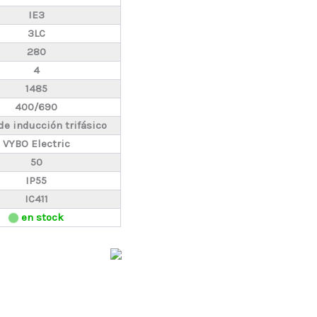
IE3
3LC
280
4
1485
400/690
de inducción trifásico
VYBO Electric
50
IP55
IC411
en stock