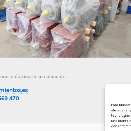
res eléctricos y su selección.
mientos.es
569 470
Para brindar
almacenar y
tecnologías
una identifi
consentimie