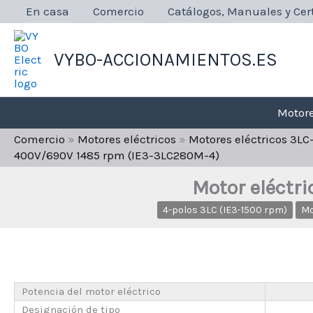
Ir
En casa
Comercio
Catálogos, Manuales y Cert
al
contenido
VYBO-ACCIONAMIENTOS.ES
Motore
Comercio
»
Motores eléctricos
»
Motores eléctricos 3L
400V/690V 1485 rpm (IE3-3LC280M-4)
Motor eléctr
4-polos 3LC (IE3-1500 rpm)
Mo
Potencia del motor eléctrico
Designación de tipo