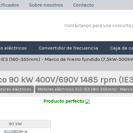
ificados
Sobre nosotros
Contacto
Contáctanos para una consulta 
s eléctricos
Convertidor de frecuencia
Caja de c
C-IE3 (160-355mm) - Marco de hierro fundido (7,5kW-500k
ico 90 kW 400V/690V 1485 rpm (I
tores eléctricos
Motores eléctricos 3LC-IE3 (160-355mm) - Marco
Producto perfecto
90 kW
3LC280M-4