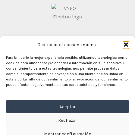
Gestionar el consentimiento
Condiciones generales de contratación
Politica de
Privacidad
Para brindarle la mejor experiencia posible, utilizamos tecnologías como
cookies para almacenar y/o acceder a información en su dispositivo. El
consentimiento para estas tecnologías nos permite procesar datos
como el comportamiento de navegación o una identificación única en
este sitio. La falta de consentimiento o la revocación del consentimiento
En casa
puede afectar negativamente ciertas características y funciones.
Comercio
Motores eléctricos
Aceptar
Convertidor de frecuencia
Caja de cambios
Rechazar
Sobre nosotros
Contacto
Mostrar configuración