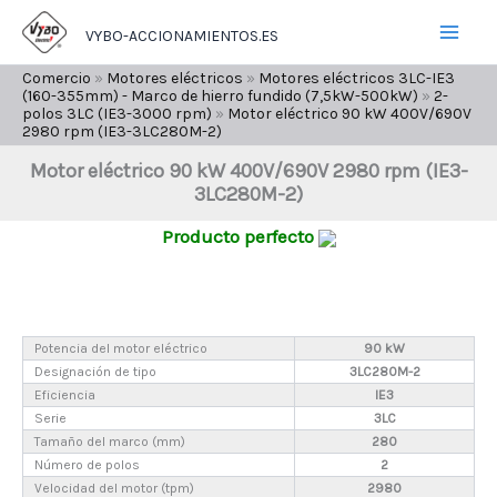
Ir
VYBO-ACCIONAMIENTOS.ES
al
contenido
Comercio
»
Motores eléctricos
»
Motores eléctricos 3LC-IE3
(160-355mm) - Marco de hierro fundido (7,5kW-500kW)
»
2-
polos 3LC (IE3-3000 rpm)
»
Motor eléctrico 90 kW 400V/690V
2980 rpm (IE3-3LC280M-2)
Motor eléctrico 90 kW 400V/690V 2980 rpm (IE3-
3LC280M-2)
Producto perfecto
Potencia del motor eléctrico
90 kW
Designación de tipo
3LC280M-2
Eficiencia
IE3
Serie
3LC
Tamaño del marco (mm)
280
Número de polos
2
Velocidad del motor (tpm)
2980