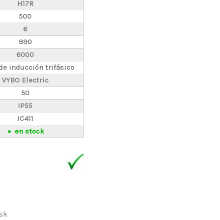
H17R
500
6
990
6000
de inducción trifásico
VYBO Electric
50
IP55
IC411
en stock