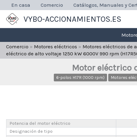
Ir
En casa
Comercio
Catálogos, Manuales y Cert
al
VYBO-ACCIONAMIENTOS.ES
contenido
Motore
Comercio
»
Motores eléctricos
»
Motores eléctricos de 
eléctrico de alto voltaje 1250 kW 6000V 990 rpm (H17R
Motor eléctrico
6-polos H17R (1000 rpm)
Motores eléc
Potencia del motor eléctrico
Designación de tipo