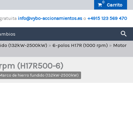
Carrito
gratuita
info@vybo-accionamientos.es
o
+4915 123 569 470
Bus
ambios
ndido (132kW-2500kW)
»
6-polos H17R (1000 rpm)
»
Motor
 rpm (H17R500-6)
– Marco de hierro fundido (132kW-2500kW)