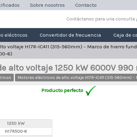
ificados
Sobre nosotros
Contacto
Contáctanos para una consulta 
s eléctricos
Convertidor de frecuencia
Caja de c
alto voltaje H17R-IC411 (315-560mm) – Marco de hierro fu
500-6)
 de alto voltaje 1250 kW 6000V 990
tricos
Motores eléctricos de alto voltaje H17R-IC411 (315-560mm) 
Producto perfecto
1250 kW
H17R500-6