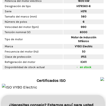
Potencia del motor eléctrico
1600 kW
Designación de tipo
H17R560-6
Serie
H17R
Tamaño del marco (mm)
560
Número de polos
6
Velocidad del motor (tpm)
990
Tensión nominal (V)
6000
Motor de inducción
Tipo de motor
trifásico
Marca
VYBO Electric
Frecuencia del motor (Hz)
50
Clase de protección
IP55
Refrigeración del motor
IC411
Disponibilidad de stock actual
en stock
Certificados ISO
¿Necesitas consejo? Estamos aquí para usted