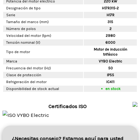
Potencia del motor eléctrico
220 kW
Designación de tipo
H17R315-2
Serie
H17R
Tamaño del marco (mm)
315
Número de polos
2
Velocidad del motor (tpm)
2980
Tensión nominal (V)
6000
Motor de inducción
Tipo de motor
trifásico
Marca
VYBO Electric
Frecuencia del motor (Hz)
50
Clase de protección
IP55
Refrigeración del motor
IC411
Disponibilidad de stock actual
en stock
Certificados ISO
¿Necesitas consejo? Estamos aquí para usted