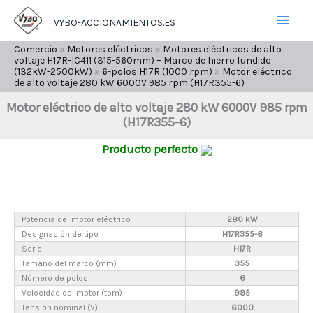
Ir
VYBO-ACCIONAMIENTOS.ES
al
contenido
Comercio
»
Motores eléctricos
»
Motores eléctricos de alto
voltaje H17R-IC411 (315-560mm) – Marco de hierro fundido
(132kW-2500kW)
»
6-polos H17R (1000 rpm)
»
Motor eléctrico
de alto voltaje 280 kW 6000V 985 rpm (H17R355-6)
Motor eléctrico de alto voltaje 280 kW 6000V 985 rpm
(H17R355-6)
Producto perfecto
Potencia del motor eléctrico
280 kW
Designación de tipo
H17R355-6
Serie
H17R
Tamaño del marco (mm)
355
Número de polos
6
Velocidad del motor (tpm)
985
Tensión nominal (V)
6000