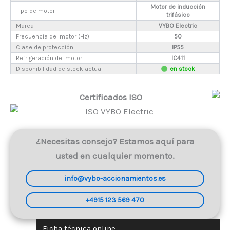
Motor de inducción
Tipo de motor
trifásico
Marca
VYBO Electric
Frecuencia del motor (Hz)
50
Clase de protección
IP55
Refrigeración del motor
IC411
Disponibilidad de stock actual
en stock
Certificados ISO
¿Necesitas consejo? Estamos aquí para
usted en cualquier momento.
info@vybo-accionamientos.es
+4915 123 569 470
Ficha técnica online