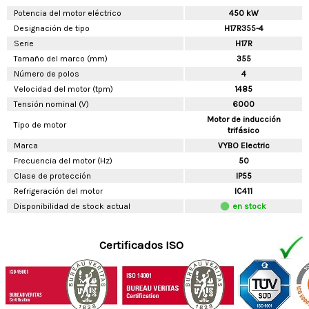
Potencia del motor eléctrico
450 kW
Designación de tipo
H17R355-4
Serie
H17R
Tamaño del marco (mm)
355
Número de polos
4
Velocidad del motor (tpm)
1485
Tensión nominal (V)
6000
Motor de inducción
Tipo de motor
trifásico
Marca
VYBO Electric
Frecuencia del motor (Hz)
50
Clase de protección
IP55
Refrigeración del motor
IC411
Disponibilidad de stock actual
en stock
Certificados ISO