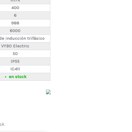
H17R
400
6
988
6000
de inducción trifásico
VYBO Electric
50
IP55
IC411
en stock