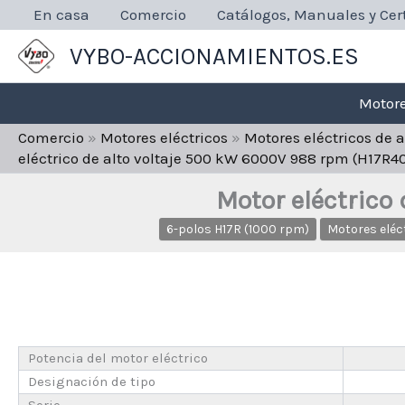
Ir
En casa
Comercio
Catálogos, Manuales y Cert
al
VYBO-ACCIONAMIENTOS.ES
contenido
Motore
Comercio
»
Motores eléctricos
»
Motores eléctricos de 
eléctrico de alto voltaje 500 kW 6000V 988 rpm (H17R4
Motor eléctrico
6-polos H17R (1000 rpm)
Motores eléc
Potencia del motor eléctrico
Designación de tipo