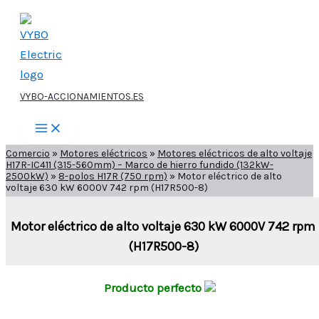
Ir
al
contenido
VYBO-ACCIONAMIENTOS.ES
Comercio
»
Motores eléctricos
»
Motores eléctricos de alto voltaje
H17R-IC411 (315-560mm) – Marco de hierro fundido (132kW-
2500kW)
»
8-polos H17R (750 rpm)
»
Motor eléctrico de alto
voltaje 630 kW 6000V 742 rpm (H17R500-8)
Motor eléctrico de alto voltaje 630 kW 6000V 742 rpm
(H17R500-8)
Producto perfecto