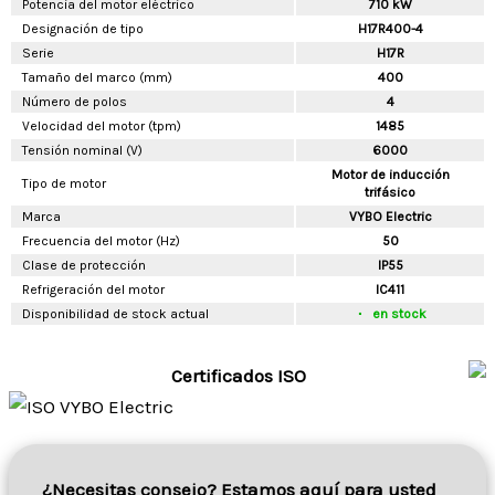
Potencia del motor eléctrico
710 kW
Designación de tipo
H17R400-4
Serie
H17R
Tamaño del marco (mm)
400
Número de polos
4
Velocidad del motor (tpm)
1485
Tensión nominal (V)
6000
Motor de inducción
Tipo de motor
trifásico
Marca
VYBO Electric
Frecuencia del motor (Hz)
50
Clase de protección
IP55
Refrigeración del motor
IC411
Disponibilidad de stock actual
en stock
Certificados ISO
¿Necesitas consejo? Estamos aquí para usted