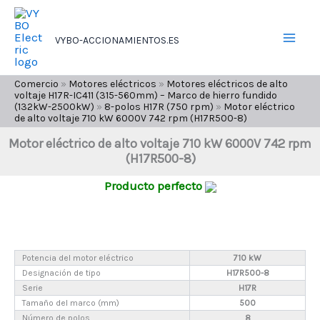
Ir
al
VYBO-ACCIONAMIENTOS.ES
contenido
Comercio
»
Motores eléctricos
»
Motores eléctricos de alto
voltaje H17R-IC411 (315-560mm) – Marco de hierro fundido
(132kW-2500kW)
»
8-polos H17R (750 rpm)
»
Motor eléctrico
de alto voltaje 710 kW 6000V 742 rpm (H17R500-8)
Motor eléctrico de alto voltaje 710 kW 6000V 742 rpm
(H17R500-8)
Producto perfecto
Potencia del motor eléctrico
710 kW
Designación de tipo
H17R500-8
Serie
H17R
Tamaño del marco (mm)
500
Número de polos
8