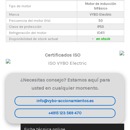
Motor de inducción
Tipo de motor
trifásico
Marca
VYBO Electric
Frecuencia del motor (Hz)
50
Clase de protección
IP55
Refrigeración del motor
IC411
Disponibilidad de stock actual
en stock
Certificados ISO
¿Necesitas consejo? Estamos aquí para
usted en cualquier momento.
info@vybo-accionamientos.es
+4915 123 569 470
Ficha técnica online