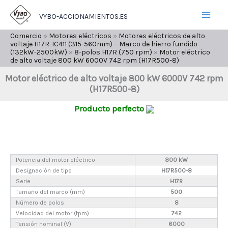
Ir
VYBO-ACCIONAMIENTOS.ES
al
contenido
Comercio
»
Motores eléctricos
»
Motores eléctricos de alto
voltaje H17R-IC411 (315-560mm) – Marco de hierro fundido
(132kW-2500kW)
»
8-polos H17R (750 rpm)
»
Motor eléctrico
de alto voltaje 800 kW 6000V 742 rpm (H17R500-8)
Motor eléctrico de alto voltaje 800 kW 6000V 742 rpm
(H17R500-8)
Producto perfecto
Potencia del motor eléctrico
800 kW
Designación de tipo
H17R500-8
Serie
H17R
Tamaño del marco (mm)
500
Número de polos
8
Velocidad del motor (tpm)
742
Tensión nominal (V)
6000