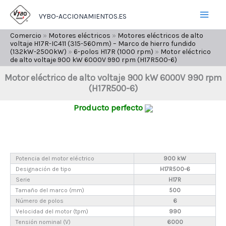
Ir
VYBO-ACCIONAMIENTOS.ES
al
contenido
Comercio
»
Motores eléctricos
»
Motores eléctricos de alto
voltaje H17R-IC411 (315-560mm) – Marco de hierro fundido
(132kW-2500kW)
»
6-polos H17R (1000 rpm)
»
Motor eléctrico
de alto voltaje 900 kW 6000V 990 rpm (H17R500-6)
Motor eléctrico de alto voltaje 900 kW 6000V 990 rpm
(H17R500-6)
Producto perfecto
Potencia del motor eléctrico
900 kW
Designación de tipo
H17R500-6
Serie
H17R
Tamaño del marco (mm)
500
Número de polos
6
Velocidad del motor (tpm)
990
Tensión nominal (V)
6000