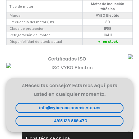
Motor de inducción
Tipo de motor
trifásico
Marca
VYBO Electric
Frecuencia del motor (Hz)
50
Clase de protección
IP55
Refrigeración del motor
IC411
Disponibilidad de stock actual
en stock
Certificados ISO
¿Necesitas consejo? Estamos aquí para
usted en cualquier momento.
info@vybo-accionamientos.es
+4915 123 569 470
Ficha técnica online