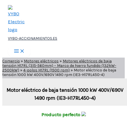
Ir
al
contenido
VYBO-ACCIONAMIENTOS.ES
Comercio
»
Motores eléctricos
»
Motores eléctricos de baja
tensión H17RL (315-560mm) – Marco de hierro fundido (132kW-
2500kW)
»
4-polos H17RL (1500 rpm)
»
Motor eléctrico de baja
tensión 1000 kW 400V/690V 1490 rpm (IE3-H17RL450-4)
Motor eléctrico de baja tensión 1000 kW 400V/690V
1490 rpm (IE3-H17RL450-4)
Producto perfecto