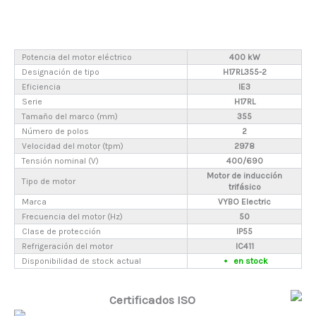
Potencia del motor eléctrico
400 kW
Designación de tipo
H17RL355-2
Eficiencia
IE3
Serie
H17RL
Tamaño del marco (mm)
355
Número de polos
2
Velocidad del motor (tpm)
2978
Tensión nominal (V)
400/690
Motor de inducción
Tipo de motor
trifásico
Marca
VYBO Electric
Frecuencia del motor (Hz)
50
Clase de protección
IP55
Refrigeración del motor
IC411
Disponibilidad de stock actual
en stock
Certificados ISO