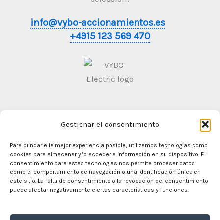
info@vybo-accionamientos.es
+4915 123 569 470
Gestionar el consentimiento
Condiciones generales de contratación
Politica de
Privacidad
Para brindarle la mejor experiencia posible, utilizamos tecnologías como
cookies para almacenar y/o acceder a información en su dispositivo. El
consentimiento para estas tecnologías nos permite procesar datos
como el comportamiento de navegación o una identificación única en
este sitio. La falta de consentimiento o la revocación del consentimiento
En casa
puede afectar negativamente ciertas características y funciones.
Comercio
Motores eléctricos