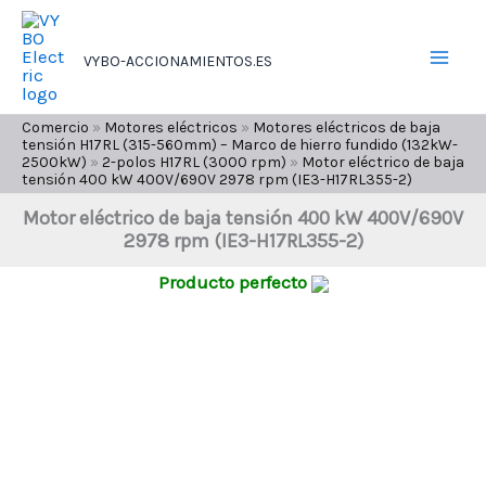
Ir
al
VYBO-ACCIONAMIENTOS.ES
contenido
Comercio
»
Motores eléctricos
»
Motores eléctricos de baja
tensión H17RL (315-560mm) – Marco de hierro fundido (132kW-
2500kW)
»
2-polos H17RL (3000 rpm)
»
Motor eléctrico de baja
tensión 400 kW 400V/690V 2978 rpm (IE3-H17RL355-2)
Motor eléctrico de baja tensión 400 kW 400V/690V
2978 rpm (IE3-H17RL355-2)
Producto perfecto