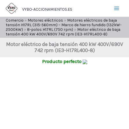
Ir
VYBO-ACCIONAMIENTOS.ES
al
contenido
Comercio
»
Motores eléctricos
»
Motores eléctricos de baja
tensión H17RL (315-560mm) – Marco de hierro fundido (132kW-
2500kW)
»
8-polos H17RL (750 rpm)
»
Motor eléctrico de baja
tensión 400 kW 400V/690V 742 rpm (IE3-H17RL400-8)
Motor eléctrico de baja tensión 400 kW 400V/690V
742 rpm (IE3-H17RL400-8)
Producto perfecto