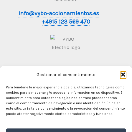
info@vybo-accionamientos.es
+4915 123 569 470
Gestionar el consentimiento
Condiciones generales de contratación
Politica de
Privacidad
Para brindarle la mejor experiencia posible, utilizamos tecnologías como
cookies para almacenar y/o acceder a información en su dispositivo. El
consentimiento para estas tecnologías nos permite procesar datos
como el comportamiento de navegación o una identificación única en
este sitio. La falta de consentimiento o la revocación del consentimiento
En casa
puede afectar negativamente ciertas características y funciones.
Comercio
Motores eléctricos