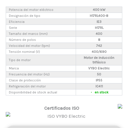
Potencia del motor eléctrico
400 kW
Designación de tipo
H17RL400-8
Eficiencia
IE3
Serie
H17RL
Tamaño del marco (mm)
400
Número de polos
8
Velocidad del motor (tpm)
742
Tensión nominal (V)
400/690
Motor de inducción
Tipo de motor
trifásico
Marca
VYBO Electric
Frecuencia del motor (Hz)
50
Clase de protección
IP55
Refrigeración del motor
IC411
Disponibilidad de stock actual
en stock
Certificados ISO