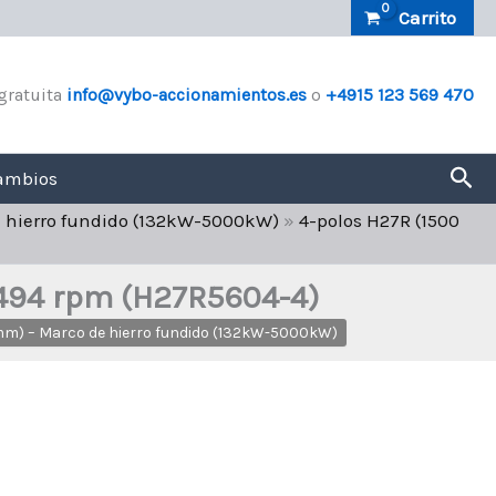
Carrito
gratuita
info@vybo-accionamientos.es
o
+4915 123 569 470
Bus
ambios
e hierro fundido (132kW-5000kW)
»
4-polos H27R (1500
 1494 rpm (H27R5604-4)
0mm) – Marco de hierro fundido (132kW-5000kW)