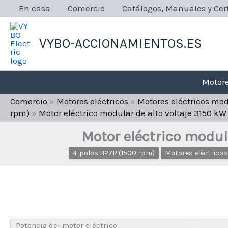
Ir
En casa
Comercio
Catálogos, Manuales y Cert
al
contenido
VYBO-ACCIONAMIENTOS.ES
Motore
Comercio
»
Motores eléctricos
»
Motores eléctricos mo
rpm)
»
Motor eléctrico modular de alto voltaje 3150 k
Motor eléctrico modul
4-polos H27R (1500 rpm)
Motores eléctricos
Potencia del motor eléctrico