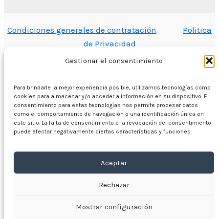
Condiciones generales de contratación
Politica
de Privacidad
Gestionar el consentimiento
Para brindarle la mejor experiencia posible, utilizamos tecnologías como
En casa
cookies para almacenar y/o acceder a información en su dispositivo. El
consentimiento para estas tecnologías nos permite procesar datos
Comercio
como el comportamiento de navegación o una identificación única en
Motores eléctricos
este sitio. La falta de consentimiento o la revocación del consentimiento
puede afectar negativamente ciertas características y funciones.
Convertidor de frecuencia
Caja de cambios
Aceptar
Sobre nosotros
Contacto
Rechazar
Mostrar configuración
Copyright © 2026 VYBO-ACCIONAMIENTOS.ES