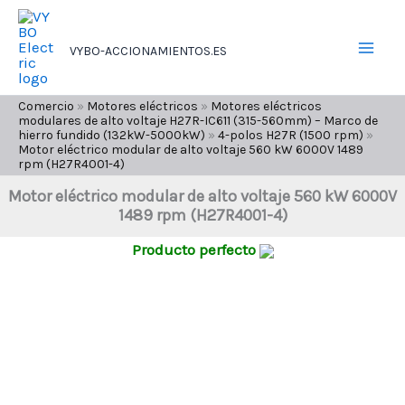
Ir
al
VYBO-ACCIONAMIENTOS.ES
contenido
Comercio
»
Motores eléctricos
»
Motores eléctricos
modulares de alto voltaje H27R-IC611 (315-560mm) – Marco de
hierro fundido (132kW-5000kW)
»
4-polos H27R (1500 rpm)
»
Motor eléctrico modular de alto voltaje 560 kW 6000V 1489
rpm (H27R4001-4)
Motor eléctrico modular de alto voltaje 560 kW 6000V
1489 rpm (H27R4001-4)
Producto perfecto