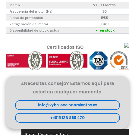
Marca
VYBO Electric
Frecuencia del motor (Hz)
50
Clase de protección
IP55
Refrigeración del motor
IC611
Disponibilidad de stock actual
en stock
Certificados ISO
¿Necesitas consejo? Estamos aquí para
usted en cualquier momento.
info@vybo-accionamientos.es
+4915 123 569 470
Ficha técnica online