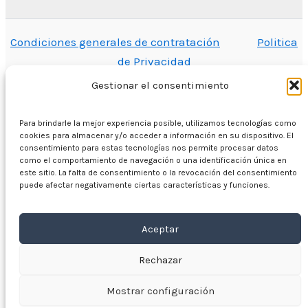
Condiciones generales de contratación
Politica
de Privacidad
Gestionar el consentimiento
Para brindarle la mejor experiencia posible, utilizamos tecnologías como
En casa
cookies para almacenar y/o acceder a información en su dispositivo. El
consentimiento para estas tecnologías nos permite procesar datos
Comercio
como el comportamiento de navegación o una identificación única en
Motores eléctricos
este sitio. La falta de consentimiento o la revocación del consentimiento
puede afectar negativamente ciertas características y funciones.
Convertidor de frecuencia
Caja de cambios
Aceptar
Sobre nosotros
Contacto
Rechazar
Mostrar configuración
Copyright © 2026 VYBO-ACCIONAMIENTOS.ES