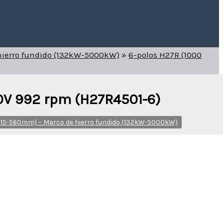
 hierro fundido (132kW-5000kW)
»
6-polos H27R (1000
00V 992 rpm (H27R4501-6)
 (315-560mm) – Marco de hierro fundido (132kW-5000kW)