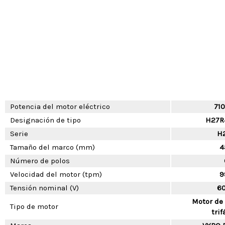
Potencia del motor eléctrico
71
Designación de tipo
H27R
Serie
H
Tamaño del marco (mm)
4
Número de polos
Velocidad del motor (tpm)
9
Tensión nominal (V)
6
Motor de
Tipo de motor
trif