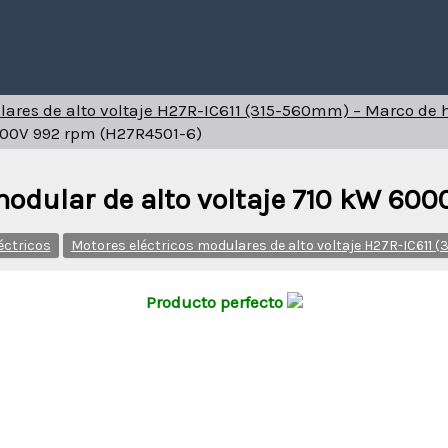
lares de alto voltaje H27R-IC611 (315-560mm) – Marco de
6000V 992 rpm (H27R4501-6)
modular de alto voltaje 710 kW 60
éctricos
Motores eléctricos modulares de alto voltaje H27R-IC611
Producto perfecto