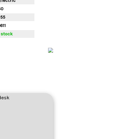
lectric
50
P55
611
 stock