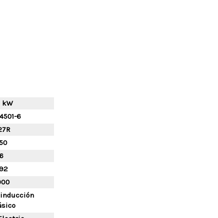
0 kW
4501-6
27R
50
6
92
000
 inducción
ásico