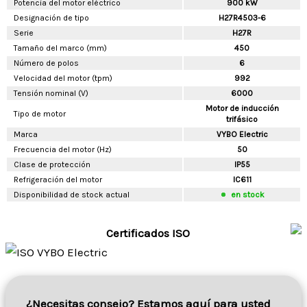
Potencia del motor eléctrico
900 kW
Designación de tipo
H27R4503-6
Serie
H27R
Tamaño del marco (mm)
450
Número de polos
6
Velocidad del motor (tpm)
992
Tensión nominal (V)
6000
Motor de inducción
Tipo de motor
trifásico
Marca
VYBO Electric
Frecuencia del motor (Hz)
50
Clase de protección
IP55
Refrigeración del motor
IC611
Disponibilidad de stock actual
en stock
Certificados ISO
¿Necesitas consejo? Estamos aquí para usted