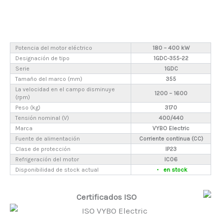
Potencia del motor eléctrico
180 – 400 kW
Designación de tipo
1GDC-355-22
Serie
1GDC
Tamaño del marco (mm)
355
La velocidad en el campo disminuye
1200 – 1600
(rpm)
Peso (kg)
3170
Tensión nominal (V)
400/440
Marca
VYBO Electric
Fuente de alimentación
Corriente continua (CC)
Clase de protección
IP23
Refrigeración del motor
IC06
Disponibilidad de stock actual
en stock
Certificados ISO