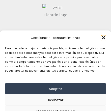
Gestionar el consentimiento
Condiciones generales de contratación
Politica de
Privacidad
Para brindarle la mejor experiencia posible, utilizamos tecnologías como
cookies para almacenar y/o acceder a información en su dispositivo. El
consentimiento para estas tecnologías nos permite procesar datos
como el comportamiento de navegación o una identificación única en
este sitio. La falta de consentimiento o la revocación del consentimiento
En casa
puede afectar negativamente ciertas características y funciones.
Comercio
Motores eléctricos
Aceptar
Convertidor de frecuencia
Caja de cambios
Rechazar
Sobre nosotros
Contacto
Mostrar configuración