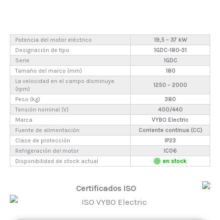
Potencia del motor eléctrico
19,5 – 37 kW
Designación de tipo
1GDC-180-31
Serie
1GDC
Tamaño del marco (mm)
180
La velocidad en el campo disminuye
1250 – 2000
(rpm)
Peso (kg)
380
Tensión nominal (V)
400/440
Marca
VYBO Electric
Fuente de alimentación
Corriente continua (CC)
Clase de protección
IP23
Refrigeración del motor
IC06
Disponibilidad de stock actual
en stock
Certificados ISO