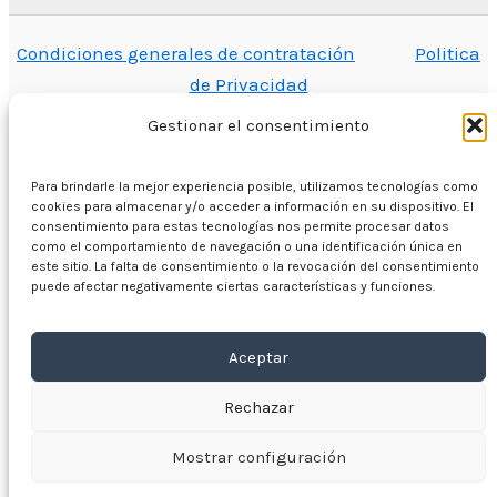
Condiciones generales de contratación
Politica
de Privacidad
Gestionar el consentimiento
Para brindarle la mejor experiencia posible, utilizamos tecnologías como
En casa
cookies para almacenar y/o acceder a información en su dispositivo. El
consentimiento para estas tecnologías nos permite procesar datos
Comercio
como el comportamiento de navegación o una identificación única en
Motores eléctricos
este sitio. La falta de consentimiento o la revocación del consentimiento
puede afectar negativamente ciertas características y funciones.
Convertidor de frecuencia
Caja de cambios
Aceptar
Sobre nosotros
Contacto
Rechazar
Copyright © 2026 VYBO-ACCIONAMIENTOS.ES
Mostrar configuración